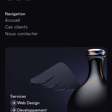
Navigation
Accueil
Accueil
Cas clients
Cas clients
Nous contacter
Nous contacter
Services
Web Design
Web Design
Développement