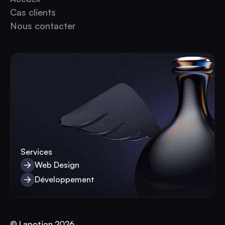
Accueil
Cas clients
Cas clients
Nous contacter
Nous contacter
Services
Web Design
Web Design
Développement
Développement
© Lapotion 2026