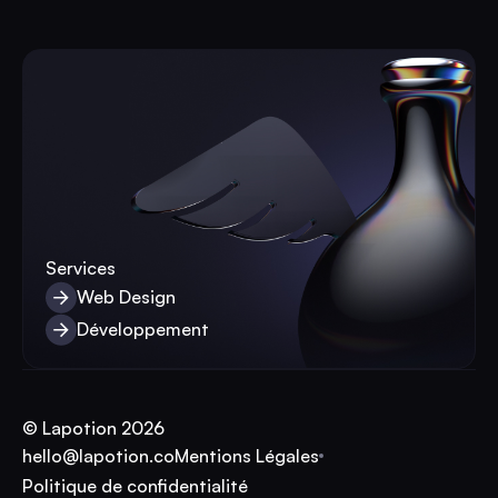
Nous contacter
Services
Web Design
Web Design
Développement
Développement
© Lapotion 2026
hello@lapotion.co
Mentions Légales
hello@lapotion.co
Politique de confidentialité
Mentions Légales